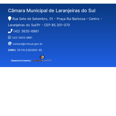
Câmara Municipal de Laranjeiras do Sul
Rua Sete de Setembro, 01 - Praça Rui Barbosa – Centro -
Laranjeiras do Sul/Pr - CEP 85.301-070
(42) 3635-6861
(42) 3635-6861
camara@cmls.pr.gov.br
CNPJ:
78.119.336/0001-65