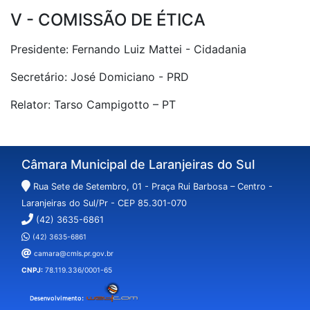
V - COMISSÃO DE ÉTICA
Presidente: Fernando Luiz Mattei - Cidadania
Secretário: José Domiciano - PRD
Relator: Tarso Campigotto – PT
Câmara Municipal de Laranjeiras do Sul
Rua Sete de Setembro, 01 - Praça Rui Barbosa – Centro -
Laranjeiras do Sul/Pr - CEP 85.301-070
(42) 3635-6861
(42) 3635-6861
camara@cmls.pr.gov.br
CNPJ:
78.119.336/0001-65