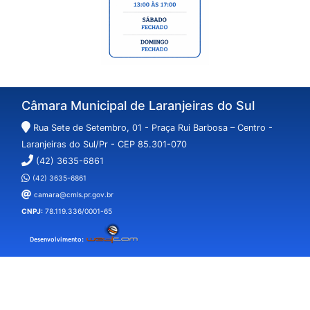
Câmara Municipal de Laranjeiras do Sul
Rua Sete de Setembro, 01 - Praça Rui Barbosa – Centro -
Laranjeiras do Sul/Pr - CEP 85.301-070
(42) 3635-6861
(42) 3635-6861
camara@cmls.pr.gov.br
CNPJ:
78.119.336/0001-65