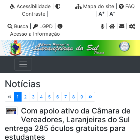
Acessibilidade
|
Mapa do site
|
FAQ
+
-
Contraste
|
|
A
|
A
Busca
|
LGPD
|
|
|
|
Acesso a Informação
Notícias
1
2
3
4
5
6
7
8
9
Com apoio ativo da Câmara de
Vereadores, Laranjeiras do Sul
entrega 285 óculos gratuitos para
estudantes