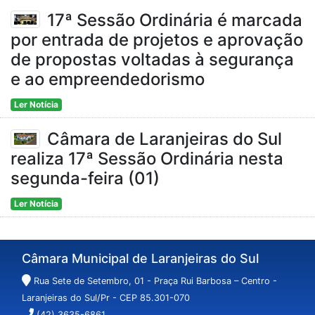
17ª Sessão Ordinária é marcada
por entrada de projetos e aprovação
de propostas voltadas à segurança
e ao empreendedorismo
Ler Notícia
Câmara de Laranjeiras do Sul
realiza 17ª Sessão Ordinária nesta
segunda-feira (01)
Ler Notícia
Câmara Municipal de Laranjeiras do Sul
Rua Sete de Setembro, 01 - Praça Rui Barbosa – Centro -
Laranjeiras do Sul/Pr - CEP 85.301-070
(42) 3635-6861