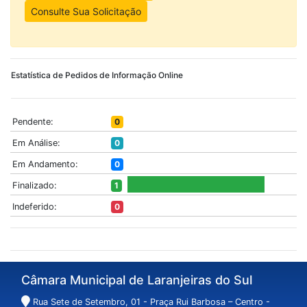
Consulte Sua Solicitação
Estatística de Pedidos de Informação Online
Pendente:
0
Em Análise:
0
Em Andamento:
0
Finalizado:
1
Indeferido:
0
Câmara Municipal de Laranjeiras do Sul
Rua Sete de Setembro, 01 - Praça Rui Barbosa – Centro -