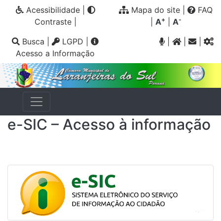
Acessibilidade
|
Mapa do site
|
FAQ
+
-
Contraste
|
|
A
|
A
Busca
|
LGPD
|
|
|
|
Acesso a Informação
e-SIC – Acesso à informação