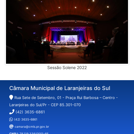
Sessão Solene 2022
Câmara Municipal de Laranjeiras do Sul
Rua Sete de Setembro, 01 - Praça Rui Barbosa – Centro -
Laranjeiras do Sul/Pr - CEP 85.301-070
(42) 3635-6861
(42) 3635-6861
camara@cmls.pr.gov.br
CNPJ:
78.119.336/0001-65