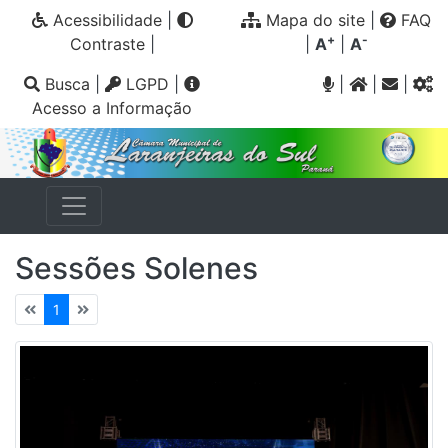
Acessibilidade
|
Mapa do site
|
FAQ
+
-
Contraste
|
|
A
|
A
Busca
|
LGPD
|
|
|
|
Acesso a Informação
Sessões Solenes
1