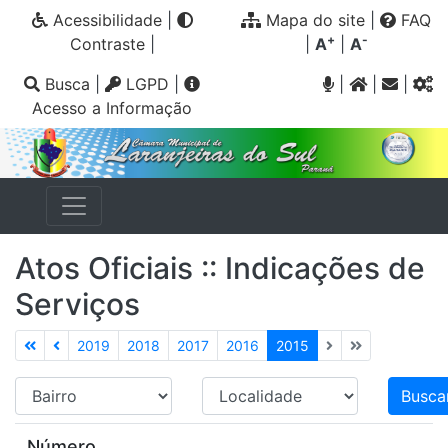
Acessibilidade
|
Mapa do site
|
FAQ
+
-
Contraste
|
|
A
|
A
Busca
|
LGPD
|
|
|
|
Acesso a Informação
Atos Oficiais :: Indicações de
Serviços
2019
2018
2017
2016
2015
Número