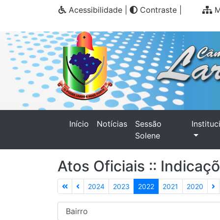
Acessibilidade
|
Contraste
|
M
(current)
Início
Notícias
Sessão
Instituc
Solene
Atos Oficiais :: Indica
2024
2023
2022
2021
2020