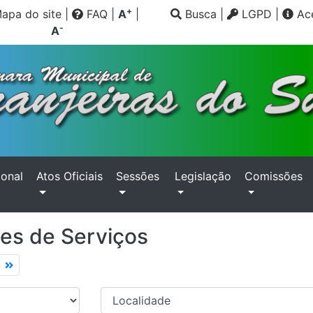
+
apa do site
|
FAQ
|
A
|
Busca
|
LGPD
|
Ace
-
A
ional
Atos Oficiais
Sessões
Legislação
Comissões
ções de Serviços