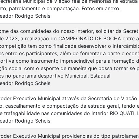
ecretaria Municipal de Viação realize melhorias na estrada 
to, patrolamento e compactação. Fotos em anexo.
eador Rodrigo Scheis
me das comunidades do nosso interior, solicitar da Secreta
de 2023, a realização do CAMPEONATO DE BOCHA entre as
competição tem como finalidade desenvolver o intercâmbio
s entre os participantes, além de fomentar a parte e econô
portiva como instrumento imprescindível para a formação d
ção social com o esporte de maneira que possa tornar se pa
es no panorama desportivo Municipal, Estadual
eador Rodrigo Scheis
 Poder Executivo Municipal através da Secretaria de Viaçã
o, cascalhamento e compactação da estrada geral, tendo 
e trafegabilidade nas comunidades do interior RIO QUATI,
eador Rodrigo Scheis
 Poder Executivo Municipal providencias do tipo patrolame