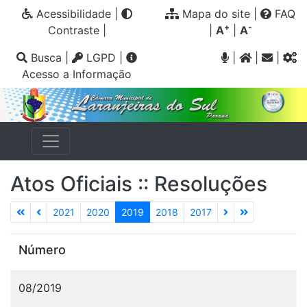
Acessibilidade
|
Mapa do site
|
FAQ
+
-
Contraste
|
|
A
|
A
Busca
|
LGPD
|
|
|
|
Acesso a Informação
Atos Oficiais :: Resoluções
2021
2020
2019
2018
2017
Número
08/2019