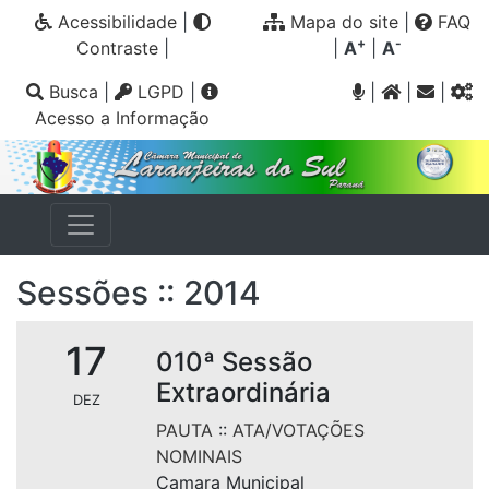
Acessibilidade
|
Mapa do site
|
FAQ
+
-
Contraste
|
|
A
|
A
Busca
|
LGPD
|
|
|
|
Acesso a Informação
Sessões :: 2014
17
010ª Sessão
Extraordinária
DEZ
PAUTA
::
ATA/VOTAÇÕES
NOMINAIS
Camara Municipal