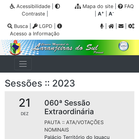
Acessibilidade
|
Mapa do site
|
FAQ
+
-
Contraste
|
|
A
|
A
Busca
|
LGPD
|
|
|
|
Acesso a Informação
Sessões :: 2023
21
060ª Sessão
Extraordinária
DEZ
PAUTA
::
ATA/VOTAÇÕES
NOMINAIS
Palácio Território do Iguaçu