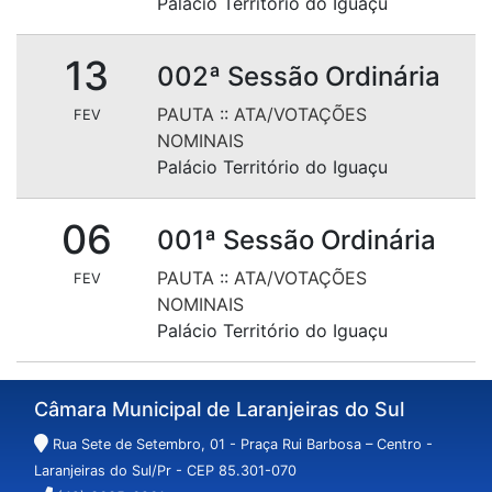
Palácio Território do Iguaçu
13
002ª Sessão Ordinária
PAUTA
::
ATA/VOTAÇÕES
FEV
NOMINAIS
Palácio Território do Iguaçu
06
001ª Sessão Ordinária
PAUTA
::
ATA/VOTAÇÕES
FEV
NOMINAIS
Palácio Território do Iguaçu
Câmara Municipal de Laranjeiras do Sul
Rua Sete de Setembro, 01 - Praça Rui Barbosa – Centro -
Laranjeiras do Sul/Pr - CEP 85.301-070