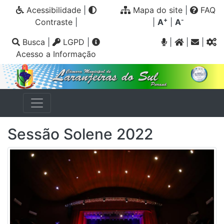
Acessibilidade
|
Mapa do site
|
FAQ
+
-
Contraste
|
|
A
|
A
Busca
|
LGPD
|
|
|
|
Acesso a Informação
Sessão Solene 2022