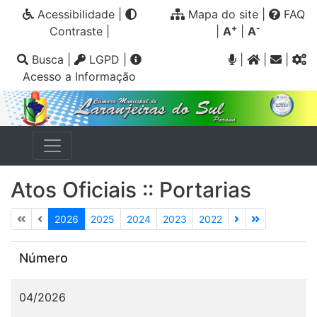
Acessibilidade
|
Mapa do site
|
FAQ
+
-
Contraste
|
|
A
|
A
Busca
|
LGPD
|
|
|
|
Acesso a Informação
Atos Oficiais :: Portarias
2026
2025
2024
2023
2022
Número
04/2026