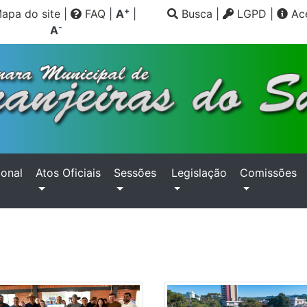
+
apa do site
|
FAQ
|
A
|
Busca
|
LGPD
|
Ace
-
A
ional
Atos Oficiais
Sessões
Legislação
Comissões