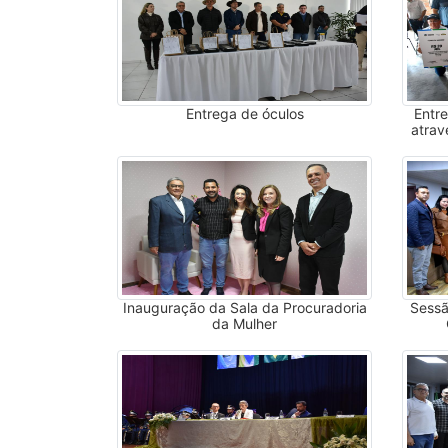
Entrega de óculos
Entr
atrav
Inauguração da Sala da Procuradoria
Sessã
da Mulher