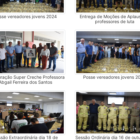
sse vereadores jovens 2024
Entrega de Moções de Aplau
professores de luta
ração Super Creche Professora
Posse vereadores jovens 2
Abgail Ferreira dos Santos
são Extraordinária dia 18 de
Sessão Ordinária dia 16 de out