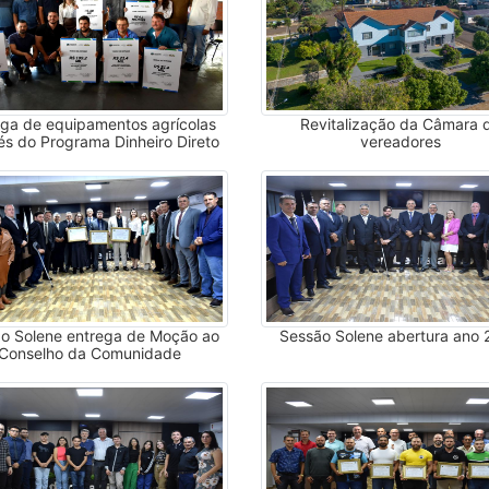
ega de equipamentos agrícolas
Revitalização da Câmara 
és do Programa Dinheiro Direto
vereadores
na Comunidade
o Solene entrega de Moção ao
Sessão Solene abertura ano
Conselho da Comunidade