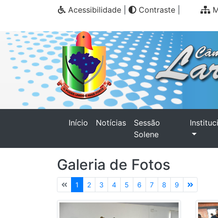
Acessibilidade
|
Contraste
|
M
(current)
Início
Notícias
Sessão
Instituc
Solene
Galeria de Fotos
1
2
3
4
5
6
7
8
9