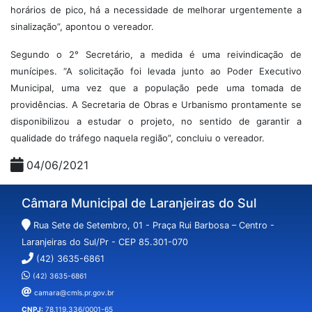
horários de pico, há a necessidade de melhorar urgentemente a
sinalização”, apontou o vereador.
Segundo o 2° Secretário, a medida é uma reivindicação de
munícipes. “A solicitação foi levada junto ao Poder Executivo
Municipal, uma vez que a população pede uma tomada de
providências. A Secretaria de Obras e Urbanismo prontamente se
disponibilizou a estudar o projeto, no sentido de garantir a
qualidade do tráfego naquela região”, concluiu o vereador.
04/06/2021
Câmara Municipal de Laranjeiras do Sul
Rua Sete de Setembro, 01 - Praça Rui Barbosa – Centro -
Laranjeiras do Sul/Pr - CEP 85.301-070
(42) 3635-6861
(42) 3635-6861
camara@cmls.pr.gov.br
CNPJ:
78.119.336/0001-65