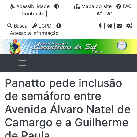
Acessibilidade
|
Mapa do site
|
FAQ
+
-
Contraste
|
|
A
|
A
Busca
|
LGPD
|
|
|
|
Acesso a Informação
Panatto pede inclusão
de semáforo entre
Avenida Álvaro Natel de
Camargo e a Guilherme
de Paula