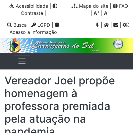
Acessibilidade
|
Mapa do site
|
FAQ
+
-
Contraste
|
|
A
|
A
Busca
|
LGPD
|
|
|
|
Acesso a Informação
Vereador Joel propõe
homenagem à
professora premiada
pela atuação na
pandemia