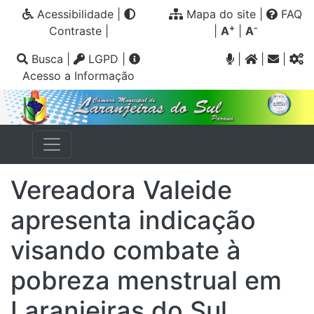
Acessibilidade
|
Mapa do site
|
FAQ
+
-
Contraste
|
|
A
|
A
Busca
|
LGPD
|
|
|
|
Acesso a Informação
Vereadora Valeide
apresenta indicação
visando combate à
pobreza menstrual em
Laranjeiras do Sul