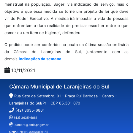
menstrual na população. Sugeri via indicação de serviço, mas o
objetivo é que essa medida se torne um projeto de lei que deve
vir do Poder Executivo. A medida irá impactar a vida de pessoas
que enfrentam a dura realidade de precisar escolher entre o que
comer ou um item de higiene”, defendeu.
O pedido pode ser conferido na pauta da última sessão ordinária
da Câmara de Laranjeiras do Sul, juntamente com as
demais
indicações da semana.
10/11/2021
Câmara Municipal de Laranjeiras do Sul
Rua Sete de Setembro, 01 - Praça Rui Barbosa – Centro -
Laranjeiras do Sul/Pr - CEP 85.301-070
(42) 3635-6861
(42) 3635-6861
camara@cmls.pr.gov.br
CNPJ:
78.119.336/0001-65