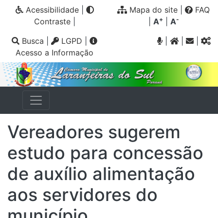
Acessibilidade
|
Mapa do site
|
FAQ
+
-
Contraste
|
|
A
|
A
Busca
|
LGPD
|
|
|
|
Acesso a Informação
Vereadores sugerem
estudo para concessão
de auxílio alimentação
aos servidores do
município