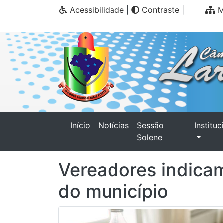
Acessibilidade
|
Contraste
|
M
(current)
Início
Notícias
Sessão
Instituc
Solene
Vereadores indicam
do município