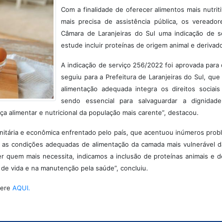
Com a finalidade de oferecer alimentos mais nutrit
mais precisa de assistência pública, os vereado
Câmara de Laranjeiras do Sul uma indicação de se
estude incluir proteínas de origem animal e derivad
A indicação de serviço 256/2022 foi aprovada para 
seguiu para a Prefeitura de Laranjeiras do Sul, qu
alimentação adequada integra os direitos sociais
sendo essencial para salvaguardar a dignida
a alimentar e nutricional da população mais carente”, destacou.
tária e econômica enfrentado pelo país, que acentuou inúmeros problem
çam as condições adequadas de alimentação da camada mais vulnerável
r quem mais necessita, indicamos a inclusão de proteínas animais e 
 de vida e na manutenção pela saúde”, concluiu.
fere
AQUI.