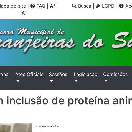
+
apa do site
|
FAQ
|
A
|
Busca
|
LGPD
|
Ace
-
A
ional
Atos Oficiais
Sessões
Legislação
Comissões
 inclusão de proteína ani
Imagem ilustrativa