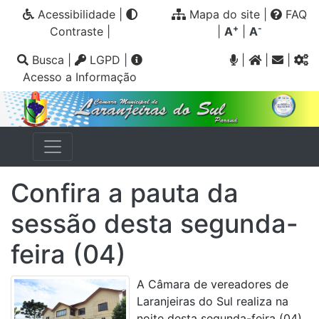
Acessibilidade
|
Mapa do site
|
FAQ
+
-
Contraste
|
|
A
|
A
Busca
|
LGPD
|
|
|
|
Acesso a Informação
Confira a pauta da
sessão desta segunda-
feira (04)
A Câmara de vereadores de
Laranjeiras do Sul realiza na
noite desta segunda-feira (04)