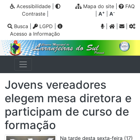
Acessibilidade
|
Mapa do site
|
FAQ
+
-
Contraste
|
|
A
|
A
Busca
|
LGPD
|
|
|
|
Acesso a Informação
Jovens vereadores
elegem mesa diretora e
participam de curso de
formação
Na tarde desta sexta-feira (17)