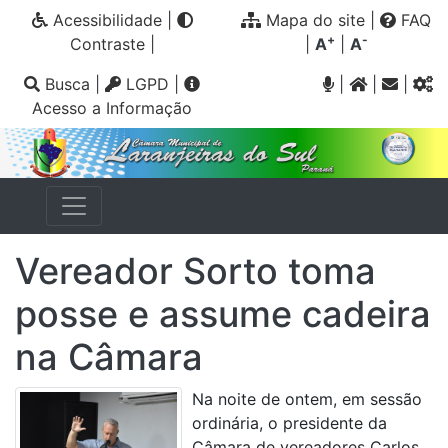
Acessibilidade
|
Mapa do site
|
FAQ
+
-
Contraste
|
|
A
|
A
Busca
|
LGPD
|
|
|
|
Acesso a Informação
Vereador Sorto toma
posse e assume cadeira
na Câmara
Na noite de ontem, em sessão
ordinária, o presidente da
Câmara de vereadores Carlos