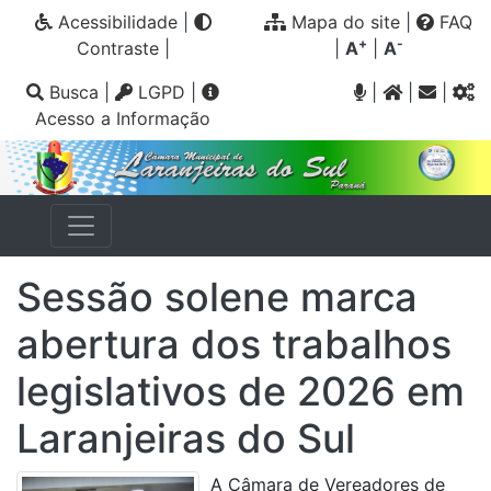
Acessibilidade
|
Mapa do site
|
FAQ
+
-
Contraste
|
|
A
|
A
Busca
|
LGPD
|
|
|
|
Acesso a Informação
Sessão solene marca
abertura dos trabalhos
legislativos de 2026 em
Laranjeiras do Sul
A Câmara de Vereadores de