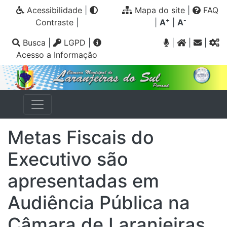
Acessibilidade
|
Mapa do site
|
FAQ
+
-
Contraste
|
|
A
|
A
Busca
|
LGPD
|
|
|
|
Acesso a Informação
Metas Fiscais do
Executivo são
apresentadas em
Audiência Pública na
Câmara de Laranjeiras