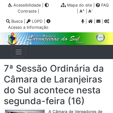
Acessibilidade
|
Mapa do site
|
FAQ
+
-
Contraste
|
|
A
|
A
Busca
|
LGPD
|
|
|
|
Acesso a Informação
7ª Sessão Ordinária da
Câmara de Laranjeiras
do Sul acontece nesta
segunda-feira (16)
A Câmara de Vereadores de