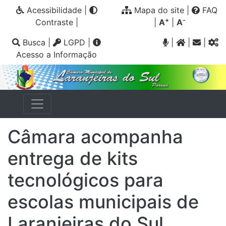
Acessibilidade
|
Mapa do site
|
FAQ
+
-
Contraste
|
|
A
|
A
Busca
|
LGPD
|
|
|
|
Acesso a Informação
Câmara acompanha
entrega de kits
tecnológicos para
escolas municipais de
Laranjeiras do Sul