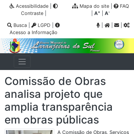
Acessibilidade
|
Mapa do site
|
FAQ
+
-
Contraste
|
|
A
|
A
Busca
|
LGPD
|
|
|
|
Acesso a Informação
Comissão de Obras
analisa projeto que
amplia transparência
em obras públicas
A Comissão de Obras, Serviços