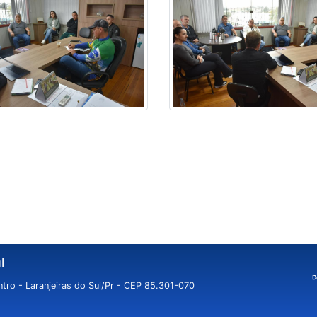
l
tro - Laranjeiras do Sul/Pr - CEP 85.301-070