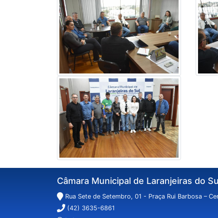
Câmara Municipal de Laranjeiras do Su
Rua Sete de Setembro, 01 - Praça Rui Barbosa – Cen
(42) 3635-6861