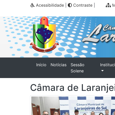
Acessibilidade
|
Contraste
|
M
(current)
Início
Notícias
Sessão
Instituc
Solene
Câmara de Laranje