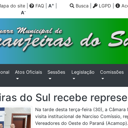
+
apa do site
|
FAQ
|
A
|
Busca
|
LGPD
|
Ace
-
A
ional
Atos Oficiais
Sessões
Legislação
Comissões
iras do Sul recebe repre
Na tarde desta terça-feira (30), a Câmara 
visita institucional de Narciso Comíssio,
Vereadores do Oeste do Paraná (Acamop). 