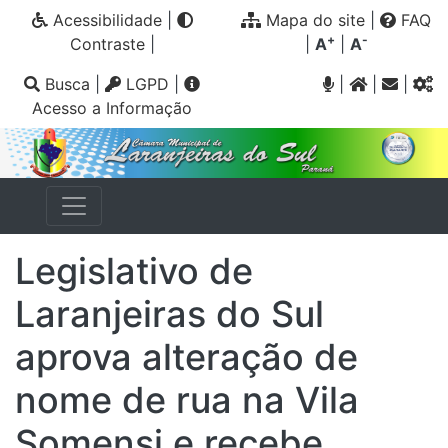
Acessibilidade
|
Mapa do site
|
FAQ
+
-
Contraste
|
|
A
|
A
Busca
|
LGPD
|
|
|
|
Acesso a Informação
Legislativo de
Laranjeiras do Sul
aprova alteração de
nome de rua na Vila
Somensi e recebe