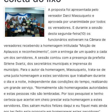
A proposta foi apresentada pelo
vereador Darci Massuqueto e
aprovada por unanimidade por todos
os vereadores. E durante a sessão
desta segunda-feira(10) os
funcionários estiveram na Câmara de
vereadores recebendo a homenagem intitulada “Moção de
Aplausos e reconhecimento”, com a entrega de um quadro a cada
um dos servidores. A sessão contou com a presença da prefeita
Sirlene Svartz, dos secretários municipais e imprensa do
município. Para o autor da homenagem, Massuqueto, trata-se de
uma justa homenagem a estes servidores que trabalham durante
o dia e a noite, independente das condições do tempo, realizando
um grande serviço. “Normalmente são homenageadas autoridades
e estas pessoas não são lembradas. Por isso pesquisei e tenho
certeza que acertei em cheio prestar esta homenagem a estes
servidores. Eles saíram muitos felizes daqui e eu fiquei mais ainda
por ter feito esta proposta em homenagear estes servidores”,