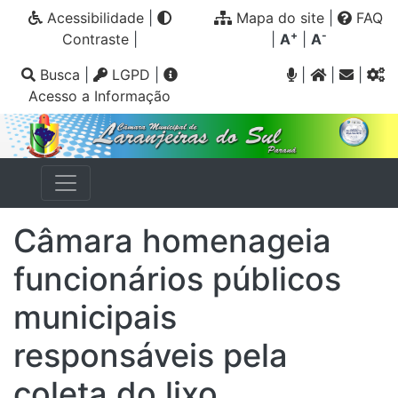
Acessibilidade
|
Mapa do site
|
FAQ
+
-
Contraste
|
|
A
|
A
Busca
|
LGPD
|
|
|
|
Acesso a Informação
Câmara homenageia
funcionários públicos
municipais
responsáveis pela
coleta do lixo