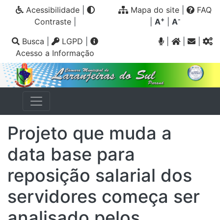
Acessibilidade
|
Mapa do site
|
FAQ
+
-
Contraste
|
|
A
|
A
Busca
|
LGPD
|
|
|
|
Acesso a Informação
Projeto que muda a
data base para
reposição salarial dos
servidores começa ser
analisado pelos