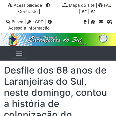
Acessibilidade
|
Mapa do site
|
FAQ
+
-
Contraste
|
|
A
|
A
Busca
|
LGPD
|
|
|
|
Acesso a Informação
Desfile dos 68 anos de
Laranjeiras do Sul,
neste domingo, contou
a história de
colonização do