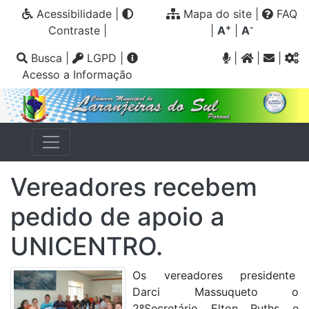
Acessibilidade
|
Mapa do site
|
FAQ
+
-
Contraste
|
|
A
|
A
Busca
|
LGPD
|
|
|
|
Acesso a Informação
Vereadores recebem
pedido de apoio a
UNICENTRO.
O
s vereadores presidente
Darci Massuqueto o
2ºSecretário Elton Ruths e