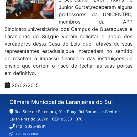
Junior Gurtat,receberam alguns
professores da UNICENTRO,
membros da APP
Sindicato,universitários dos Campus de Guarapuava e
Laranjeiras do Sul,que vieram solicitar o apoio dos
vereadores desta Casa de Leis que atavés de seus
representantes estaduais,que intercedam no sentido
de resolver o impasse financeiro das instituições de
ensino que correm o risco de fechar as suas portas
em definitivo.
20/02/2015
Câmara Municipal de Laranjeiras do Sul
Rua Sete de Setembro, 01 - Praça Rui Barbosa – Centro -
Laranjeiras do Sul/Pr - CEP 85.301-070
(42) 3635-6861
(42) 3635-6861