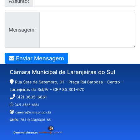
Assunto:
Mensagem:
Enviar Mensagem
Câmara Municipal de Laranjeiras do Sul
Rua Sete de Setembro, 01 - Praça Rui Barbosa – Centro -
Laranjeiras do Sul/Pr - CEP 85.301-070
(42) 3635-6861
(42) 3635-6861
camara@cmls.pr.gov.br
CNPJ:
78.119.336/0001-65