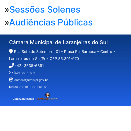
»
Sessões Solenes
»
Audiências Públicas
Câmara Municipal de Laranjeiras do Sul
Rua Sete de Setembro, 01 - Praça Rui Barbosa – Centro -
Laranjeiras do Sul/Pr - CEP 85.301-070
(42) 3635-6861
(42) 3635-6861
camara@cmls.pr.gov.br
CNPJ:
78.119.336/0001-65