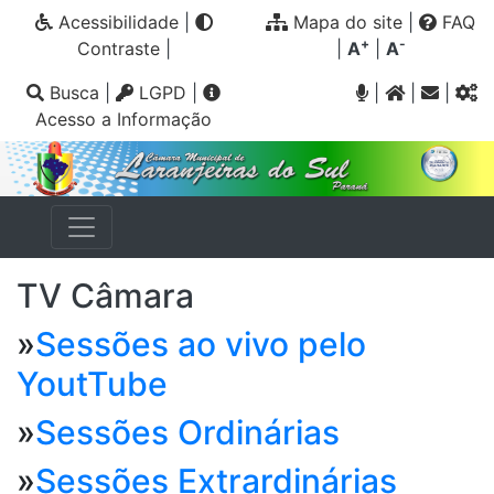
Acessibilidade
|
Mapa do site
|
FAQ
+
-
Contraste
|
|
A
|
A
Busca
|
LGPD
|
|
|
|
Acesso a Informação
TV Câmara
»
Sessões ao vivo pelo
YoutTube
»
Sessões Ordinárias
»
Sessões Extrardinárias