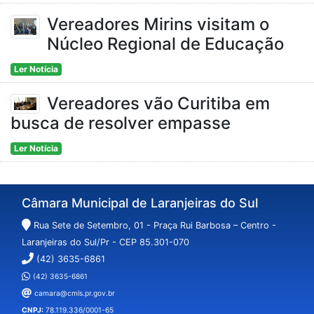
Vereadores Mirins visitam o
Núcleo Regional de Educação
Ler Notícia
Vereadores vão Curitiba em
busca de resolver empasse
Ler Notícia
Câmara Municipal de Laranjeiras do Sul
Rua Sete de Setembro, 01 - Praça Rui Barbosa – Centro -
Laranjeiras do Sul/Pr - CEP 85.301-070
(42) 3635-6861
(42) 3635-6861
camara@cmls.pr.gov.br
CNPJ:
78.119.336/0001-65