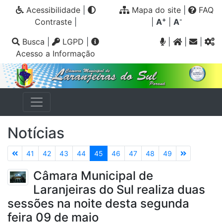
Acessibilidade
|
Mapa do site
|
FAQ
+
-
Contraste
|
|
A
|
A
Busca
|
LGPD
|
|
|
|
Acesso a Informação
Notícias
41
42
43
44
45
46
47
48
49
Câmara Municipal de
Laranjeiras do Sul realiza duas
sessões na noite desta segunda
feira 09 de maio