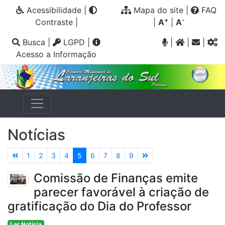
Acessibilidade
|
Mapa do site
|
FAQ
+
-
Contraste
|
|
A
|
A
Busca
|
LGPD
|
|
|
|
Acesso a Informação
Notícias
1
2
3
4
5
6
7
8
9
Comissão de Finanças emite
parecer favorável à criação de
gratificação do Dia do Professor
Ler Notícia