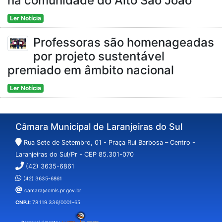
na comunidade do Alto São João
Ler Notícia
Professoras são homenageadas
por projeto sustentável
premiado em âmbito nacional
Ler Notícia
Câmara Municipal de Laranjeiras do Sul
Rua Sete de Setembro, 01 - Praça Rui Barbosa – Centro -
Laranjeiras do Sul/Pr - CEP 85.301-070
(42) 3635-6861
(42) 3635-6861
camara@cmls.pr.gov.br
CNPJ:
78.119.336/0001-65